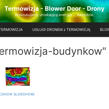
Termowizja - Blower Door - Drony
Wyszukujemy uciekającą energię … wszędzie.
TERMOWIZJA
USŁUGI DRONEM z TERMOWIZJĄ
BLO
termowizja-budynkow"
[SHOW SLIDESHOW]