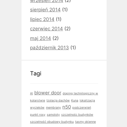
wrzesień 2014
(2)
sierpień 2014
(1)
lipiec 2014
(1)
czerwiec 2014
(2)
maj 2014
(2)
październik 2013
(1)
Tagi
blower door
AI
doping technilogiczny w
kolarstwie
Izolacja dachów
Kuna
lokalizacja
n50
wycieków
membrany
podczerwień
punkt rosy
samoloty
szczelnośc budynków
szczelność obudowy budynku
tasmy okienne